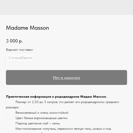
Madame Masson
3 000
р.
Вариант поставки:
5 литров/Европа
Нет в наличии
Практическая информация о рододендроне Мадам Массон.
· Размер: от 2,50 до 3 метров, что делает его рододендроном среднего
размера.
· Вечнозеленый и очень зимостойкий.
· Цвет: белые воронковидные цветки.
· Период цветения: май – июнь.
· Местоположение: полутень, переносит легкую тень, можно и под