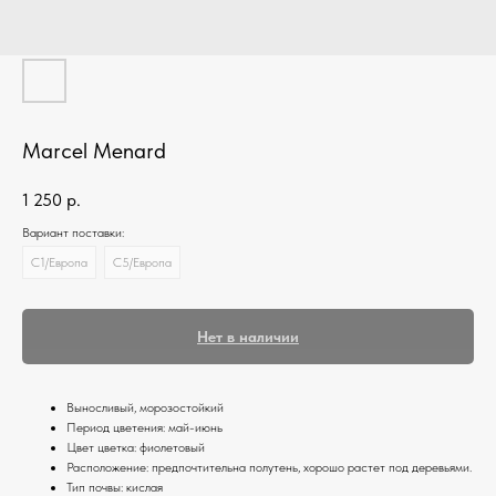
Marcel Menard
1 250
р.
Вариант поставки:
C1/Европа
C5/Европа
Нет в наличии
Выносливый, морозостойкий
Период цветения: май-июнь
Цвет цветка: фиолетовый
Расположение: предпочтительна полутень, хорошо растет под деревьями.
Тип почвы: кислая