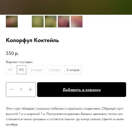
Колорфул Коктейль
550
р.
Вариант поставки:
P9
P11
2 литра
3 литра
5 литров
Добавить в корзину
Этот сорт обладает сильными побегами и крупными соцветиями. Образует куст
высотой 1 м и шириной 1 м. Распускается кремово-белыми цветками, потом они
становится темно-розовым и остаются такими до конца сезона. Цветет в июле-
октябре.