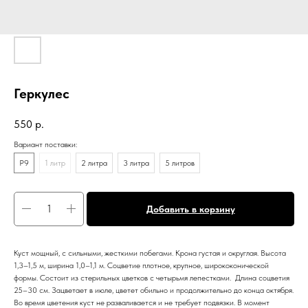
Геркулес
550
р.
Вариант поставки:
P9
1 литр
2 литра
3 литра
5 литров
Добавить в корзину
Куст мощный, с сильными, жесткими побегами. Крона густая и округлая. Высота
1,3–1,5 м, ширина 1,0–1,1 м. Соцветие плотное, крупное, ширококонической
формы. Состоит из стерильных цветков с четырьмя лепестками. Длина соцветия
25–30 см. Зацветает в июле, цветет обильно и продолжительно до конца октября.
Во время цветения куст не разваливается и не требует подвязки. В момент