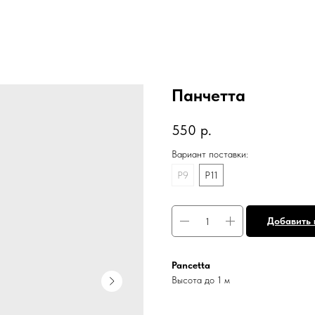
Панчетта
550
р.
Вариант поставки:
P9
Р11
Добавить 
Pancetta
Высота до 1 м