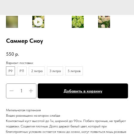
Саммер Сноу
550
р.
Вариант поставки:
P9
P11
2 литра
3 литра
5 литров
Добавить в корзину
Метельчатая гортензия
Видео размещено на втором слайде
Компактный куст высотой до 1м, шириной до 90см. Побеги прочные, не требуют
подвязки. Соцветия плотные. Долго держат белый цвет, который при
благоприятных условиях остается таким до осени, могут появиться лишь розовые