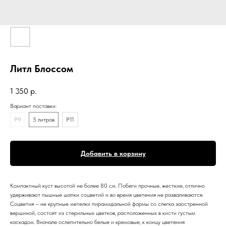
Литл Блоссом
1 350
р.
Вариант поставки:
Р9
5 литров
Р11
Добавить в корзину
Компактный куст высотой не более 80 см. Побеги прочные, жесткие, отлично
удерживают пышные шапки соцветий и во время цветения не разваливаются.
Соцветия – не крупные метелки пирамидальной формы со слегка заостренной
вершиной, состоят из стерильных цветков, расположенных в кисти густым
каскадом. Вначале ослепительно белые и кремовые, к концу цветения