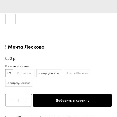
! Мечта Лесково
850
р.
Вариант поставки:
Р9
Р9/Лесково
2 литра/Лесково
3 литра/Лесково
5 литров/Лесково
Добавить в корзину
Новинка 2025 года, первый в мире сорт, имеющий махровые цветки.