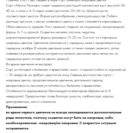
Сорт «Мечта Лесково» имеет медленно растущий компактный куст, высотой 30-
40 см, и лишь к 4-5 годам может достигать 50-60 см. Ширина куста
соответствует высоте. Форма куполообразная, слегка раскидистая. Побеги
прочные, жесткие, с весны оливкового цвета, к осени становятся коричневыми.
Облиственность средняя. Лист зеленый, гладкий, не опушенный, ланцетовидной
формы, 6-7 см длиной. Соцветие метелка, плотное, округлое,
широкопирамидальной формы, размером 15-20 см. Состоит из стерильных
махровых цветков. Цветение начинается с середины июля и продолжается до
середины октября. В начале цветения имеет оттенки палево-зеленого, затем
появляется розовая кайма, которая постепенно заполняет весь лепесток, но
серединка долго остается светло-зеленой.
Во время цветения не выгорает.
Сорт устойчивый к болезням и вредителям, зимо- и морозостойкость хорошая, до
– 32 градусов, не требует укрытия на зиму. Главные достоинства сорта –
махровые цветки, продолжительное цветение, длительный период
декоративности, высокая устойчивость к болезням и вредителям.
Особенности выращивания: Рекомендуется ежегодная обрезка на 6-8
междоузлий. Предпочитает почву богатую гумусом, слабокислую, хорошо
дренированную, место солнечное.
Применение:
во время первого цветения не всегда закладываются дополнительные
ряды лепестков, поэтому соцветия могут быть не махровые, либо
комбинированные -махровые/не махровые. С возрастом ситуация
исправляется.