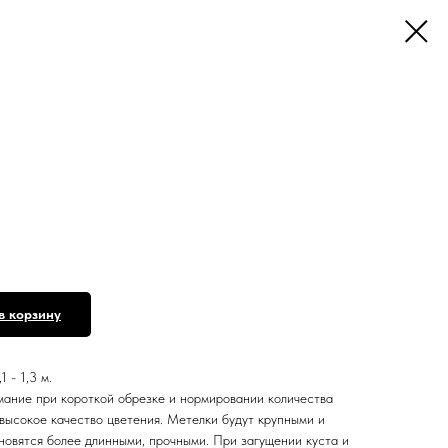
в корзину
1 - 1,3 м.
имание при короткой обрезке и нормировании количества
высокое качество цветения. Метелки будут крупными и
новятся более длинными, прочными. При загущении куста и