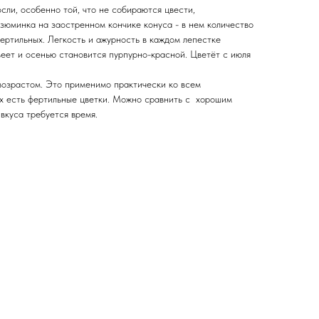
сли, особенно той, что не собираются цвести,
зюминка на заостренном кончике конуса - в нем количество
ертильных. Легкость и ажурность в каждом лепестке
веет и осенью становится пурпурно-красной. Цветёт с июля
 возрастом. Это применимо практически ко всем
ых есть фертильные цветки. Можно сравнить с хорошим
 вкуса требуется время.