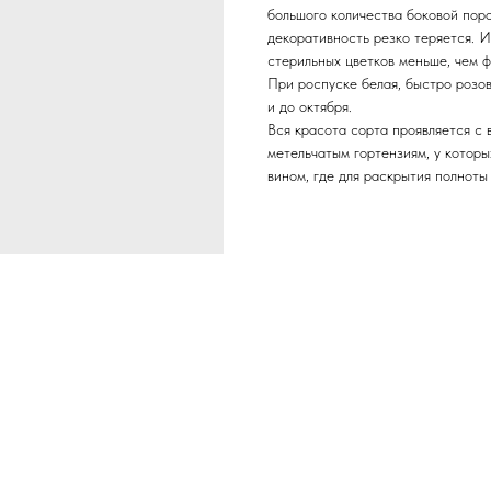
большого количества боковой поро
декоративность резко теряется. И
стерильных цветков меньше, чем ф
При роспуске белая, быстро розо
и до октября.
Вся красота сорта проявляется с
метельчатым гортензиям, у котор
вином, где для раскрытия полноты