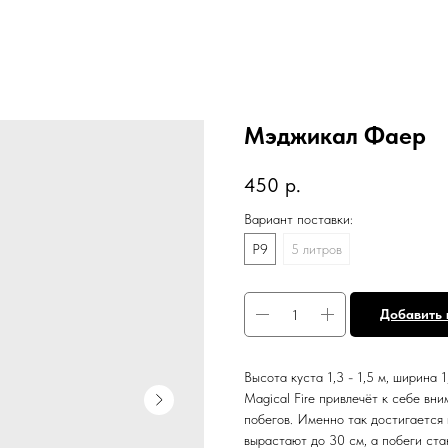
Мэджикал Фаер
450
р.
Вариант поставки:
P9
5 литров
Добавить 
Высота куста 1,3 - 1,5 м, ширина 1,
Magical Fire привлечёт к себе вн
побегов. Именно так достигается 
вырастают до 30 см, а побеги ста