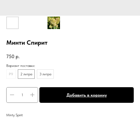
Минти Спирит
750
р.
Вариант поставки:
P9
2 литра
3 литра
Добавить в корзину
Minty Spirit