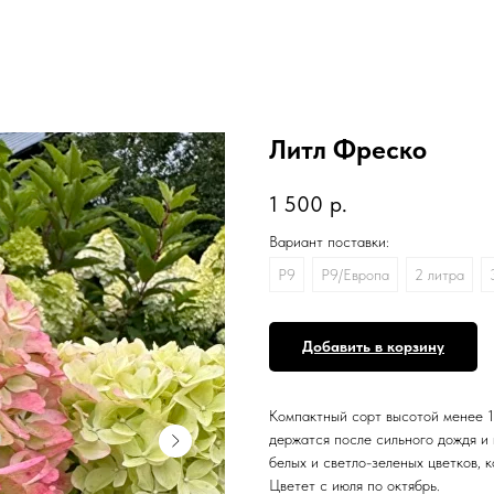
Литл Фреско
1 500
р.
Вариант поставки:
P9
P9/Европа
2 литра
Добавить в корзину
Компактный сорт высотой менее 1
держатся после сильного дождя и
белых и светло-зеленых цветков,
Цветет с июля по октябрь.