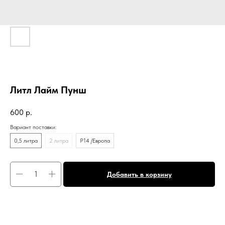
Литл Лайм Пунш
600
р.
Вариант поставки:
0,5 литра
2 литра
P14 /Европа
Добавить в корзину