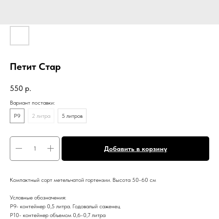
Петит Стар
550
р.
Вариант поставки:
Р9
2 литра
5 литров
Добавить в корзину
Компактный сорт метельчатой гортензии. Высота 50-60 см
Условные обозначения:
Р9- контейнер 0,5 литра. Годовалый саженец
Р10- контейнер объемом 0,6-0,7 литра