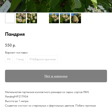
Пандрия
550
р.
Вариант поставки:
P9
1 литр
Р14/Европа оригинал
Нет в наличии
Метельчатая гортензия компактного размера из серии сортов PAN.
Pandria/HP217904
Высота до 1 метра.
Соцветие состоит из стерильных и фертильных цветков. Побеги прочные.