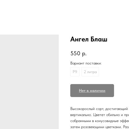
Ангел Блаш
550
р.
Вариант поставки:
P9
2 литра
Нет в наличии
Высокорослый сорт, достигающий 
вертикально. Цветет обильно и п
собранными в конусовидные эффек
затем розовеющими цветками. Раз