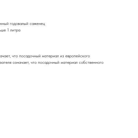
енный годовалый саженец
ьше 1 литра
ачает, что посадочный материал из европейского
зателя означает, что посадочный материал собственного