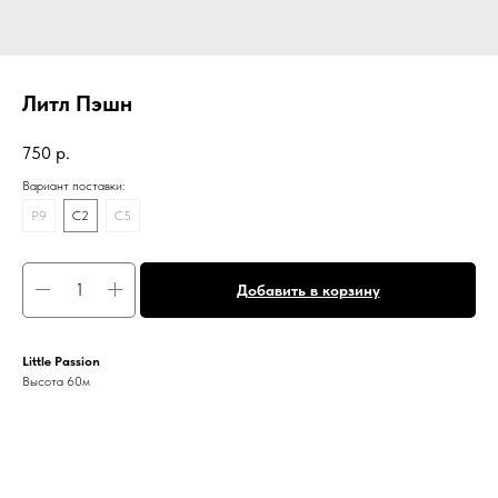
Литл Пэшн
750
р.
Вариант поставки:
P9
C2
C5
Добавить в корзину
Little Passion
Высота 60м