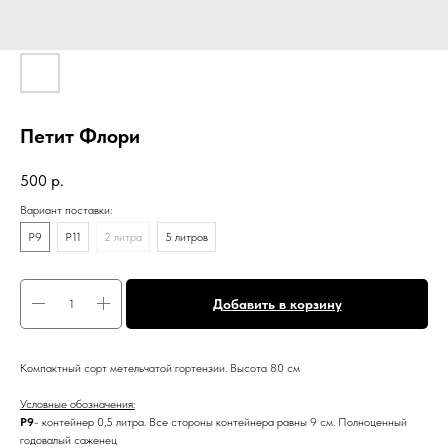
Петит Флори
500
р.
Вариант поставки:
Р9
P11
2 литра
5 литров
Добавить в корзину
Компактный сорт метельчатой гортензии. Высота 80 см
Условные обозначения:
Р9
- контейнер 0,5 литра. Все стороны контейнера равны 9 см. Полноценный
годовалый саженец