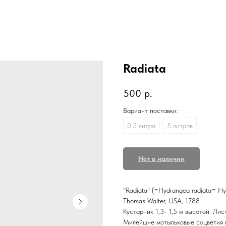
Radiata
500
р.
Вариант поставки:
0,5 литра
5 литров
Нет в наличии
"Radiata" (=Hydrangea radiata= Hy
Thomas Walter, USA, 1788
Кустарник 1,3- 1,5 м высотой. Лис
Милейшие мотыльковые соцветия п