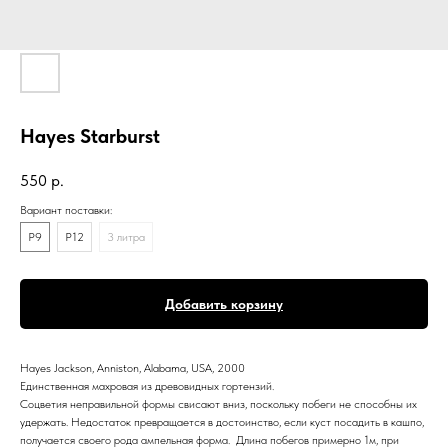
Hayes Starburst
550
р.
Вариант поставки:
P9
P12
3 литра
Добавить корзину
Hayes Jackson, Anniston, Alabama, USA, 2000
Единственная махровая из древовидных гортензий.
Соцветия неправильной формы свисают вниз, поскольку побеги не способны их
удержать. Недостаток превращается в достоинство, если куст посадить в кашпо,
получается своего рода ампельная форма. Длина побегов примерно 1м, при