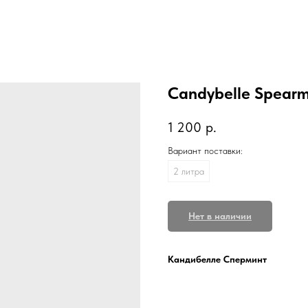
Candybelle Spearm
1 200
р.
Вариант поставки:
2 литра
Нет в наличии
Кандибелле Сперминт