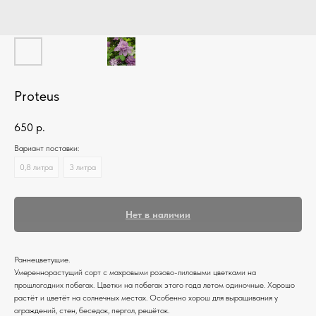
Proteus
650
р.
Вариант поставки:
0,8 литра
3 литра
Нет в наличии
Раннецветущие.
Умереннорастущий сорт с махровыми розово-лиловыми цветками на
прошлогодних побегах. Цветки на побегах этого года летом одиночные. Хорошо
растёт и цветёт на солнечных местах. Особенно хорош для выращивания у
ограждений, стен, беседок, пергол, решёток.