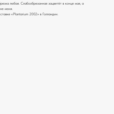
резка любая. Слабообрезанная зацветёт в конце мая, а
не июня.
тавке «Plantarium 2002» в Голландии.